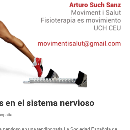
 en el sistema nervioso
nopatía
ema nervioso en una tendinopatía La Sociedad Española de