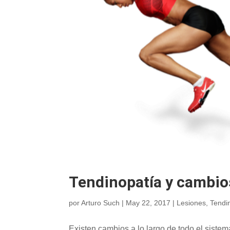
Tendinopatía y cambios
por
Arturo Such
|
May 22, 2017
|
Lesiones
,
Tendi
Existen cambios a lo largo de todo el sist