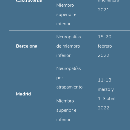
Castroverde
noviembre
Miembro
2021
superior e
inferior
Neuropatías
18-20
Barcelona
de miembro
febrero
inferior
2022
Neuropatías
por
11-13
atrapamiento
marzo y
Madrid
1-3 abril
Miembro
2022
superior e
inferior