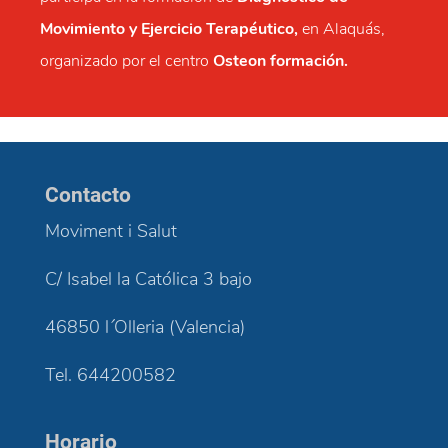
Movimiento y Ejercicio Terapéutico,
en Alaquás,
organizado por el centro
Osteon formación.
Contacto
Moviment i Salut
C/ Isabel la Católica 3 bajo
46850 l´Olleria (Valencia)
Tel. 644200582
Horario