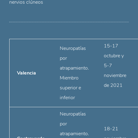
nervios clúneos
15-17
Neuropatías
octubre y
por
5-7
atrapamiento.
Valencia
noviembre
Miembro
de 2021
superior e
inferior
Neuropatías
por
18-21
atrapamiento.